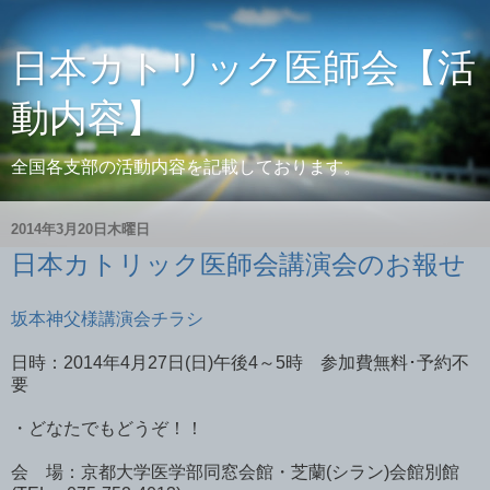
日本カトリック医師会【活
動内容】
全国各支部の活動内容を記載しております。
2014年3月20日木曜日
日本カトリック医師会講演会のお報せ
坂本神父様講演会チラシ
日時：2014年4月27日(日)午後4～5時 参加費無料･予約不
要
・どなたでもどうぞ！！
会 場：京都大学医学部同窓会館・芝蘭(シラン)会館別館