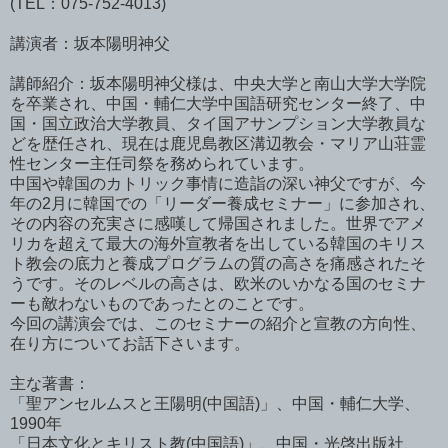
(TEL：075-752-4013)
講演者：坂本陽明神父
講師紹介：坂本陽明神父様は、中央大学と南山大学大学院
を卒業され、中国・輔仁大学中国語研究センター終了、中
国・国立政治大学教員、タイ国アサンプション大学教員な
どを歴任され、現在は鹿児島教区溝辺教会・マリア山荘霊
性センター主任司祭を務められています。
中国や韓国のカトリック事情に造詣の深い神父ですが、今
年の2月に韓国での「リーダー養成セミナー」に参加され、
その内容の充実さに感嘆して帰国されました。世界でアメ
リカを超えて最大の海外宣教者を出している韓国のキリス
ト教会の底力と養成プログラムの質の高さを痛感されたそ
うです。そのレベルの高さは、欧米のいかなる国のセミナ
ーも敵わないものであったとのことです。
今回の講演会では、このセミナーの紹介と宣教の方向性、
在り方についてお話下さいます。
主な著書：
「聖アンセルムスと王陽明(中国語)」、中国・輔仁大学、
1990年
「日本文化とキリスト教(中国語)」、中国・光啓出版社、