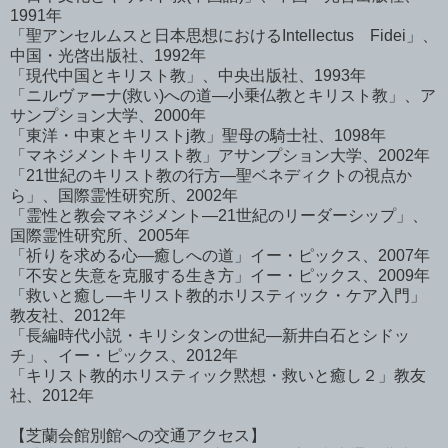
1991年
「聖アンセルムスと日本思想におけるIntellectus Fidei」、
中国・光啓出版社、1992年
「現代中国とキリスト教」、中央出版社、1993年
「ニルヴァーナ(救い)への道―小乗仏教とキリスト教」、ア
サンプション大学、2000年
「東洋・中東とキリストj教」聖母の騎士社、1098年
「マネジメントキリスト教」アサンプション大学、2002年
「21世紀のキリスト教の行方―聖ベネディクトの視点か
ら」、国際霊性研究所、2002年
「霊性と教会マネジメント―21世紀のリーダーシップ」、
国際霊性研究所、2005年
「祈りを求める心―癒しへの道」イー・ピックス、2007年
「不安と失意を克服する生き方」イー・ピックス、2009年
「救いと癒し―キリスト教的ホリスティック・ケア入門」
教友社、2012年
「長編時代小説・キリシタンの世紀―新井白石とシドッ
チ」、イー・ピックス、2012年
「キリスト教的ホリスティック黙想・救いと癒し２」教友
社、2012年
【芝蘭会館別館への交通アクセス】